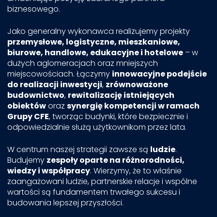
biznesowego.
Jako generalny wykonawca realizujemy projekty
przemysłowe, logistyczne, mieszkaniowe,
biurowe, handlowe, edukacyjne i hotelowe
– w
dużych aglomeracjach oraz mniejszych
miejscowościach. Łączymy
innowacyjne podejście
do realizacji inwestycji
,
zrównoważone
budownictwo
,
rewitalizację istniejących
obiektów
oraz
synergię kompetencji w ramach
Grupy CFE
, tworząc budynki, które bezpiecznie i
odpowiedzialnie służą użytkownikom przez lata.
W centrum naszej strategii zawsze są
ludzie
.
Budujemy
zespoły oparte na różnorodności,
wiedzy i współpracy
. Wierzymy, że to właśnie
zaangażowani ludzie, partnerskie relacje i wspólne
wartości są fundamentem trwałego sukcesu i
budowania lepszej przyszłości.