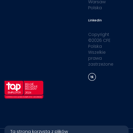
Warsaw
Polska
Linkedin
Copyright
©2026 CFE
Polska
Wszelkie
prawa
zastrzeżone
Ta strona korzysta z plików