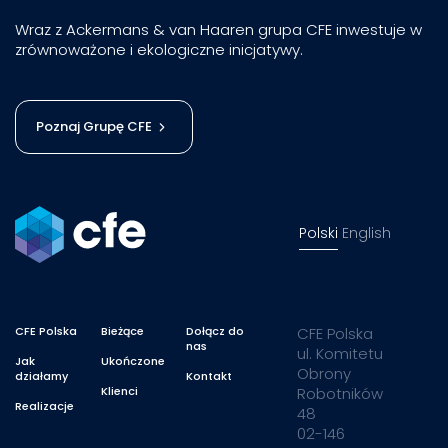
Wraz z Ackermans & van Haaren grupa CFE inwestuje w
zrównoważone i ekologiczne inicjatywy.
Poznaj Grupę CFE
Polski
English
CFE Polska
Bieżące
Dołącz do
CFE Polska
nas
ul. Komitetu
Jak
Ukończone
Obrony
działamy
Kontakt
Klienci
Robotników
Realizacje
48
02-146