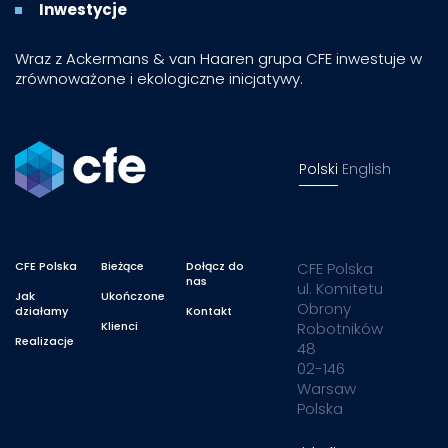
Inwestycje
Wraz z Ackermans & van Haaren grupa CFE inwestuje w
zrównoważone i ekologiczne inicjatywy.
Polski
English
CFE Polska
Bieżące
Dołącz do
CFE Polska
nas
ul. Komitetu
Jak
Ukończone
Obrony
działamy
Kontakt
Klienci
Robotników
Realizacje
48
02-146
Warsaw
Polska