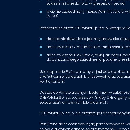
zakresie niż określono to w przepisach prawa,
prawnie uzasadniony interes Administratora w post
RODO).
Przetwarzane przez CFE Polska Sp. z o. o. kategori
dane kontaktowe, takie jak imię i nazwisko oraz
dane związane z zatrudnieniem, stanowisko, po
dane związane z rekrutacją, takiej jak: data uro
dotychczasowego zatrudnienia, podane przez 
Udostępnienie Państwa danych jest dobrowolne, a 
z Państwem w sprawach biznesowych oraz zawarcia
kontrahentem.
Dostęp do Państwa danych będą mieli, w zależnośc
CFE Polska Sp. z o. o. oraz spółki Grupy CFE, organy
zobowiązań umownych lub prawnych.
CFE Polska Sp. z o. o. nie przekazuje Państwa da
Pani/Pana dane osobowe będą przechowywane w CFE Po
celów, dla których dane te są przetwarzane, lub do