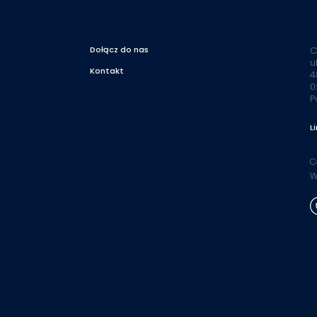
Dołącz do nas
C
u
Kontakt
4
0
P
L
C
W