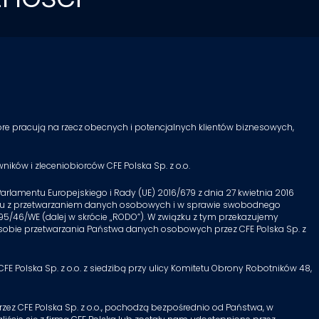
tóre pracują na rzecz obecnych i potencjalnych klientów biznesowych,
ików i zleceniobiorców CFE Polska Sp. z o.o.
rlamentu Europejskiego i Rady (UE) 2016/679 z dnia 27 kwietnia 2016
zku z przetwarzaniem danych osobowych i w sprawie swobodnego
 95/46/WE
(dalej w skrócie „RODO”). W związku z tym przekazujemy
obie przetwarzania Państwa danych osobowych przez CFE Polska Sp. z
 Polska Sp. z o.o. z siedzibą przy ulicy Komitetu Obrony Robotników 48,
ez CFE Polska Sp. z o.o., pochodzą bezpośrednio od Państwa, w