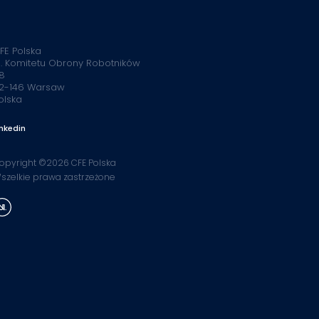
FE Polska
l. Komitetu Obrony Robotników
8
2-146 Warsaw
olska
inkedin
opyright ©2026 CFE Polska
szelkie prawa zastrzeżone