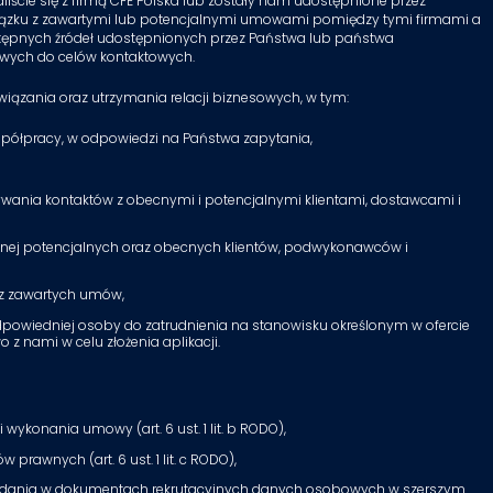
iście się z firmą CFE Polska lub zostały nam udostępnione przez
iązku z zawartymi lub potencjalnymi umowami pomiędzy tymi firmami a
dostępnych źródeł udostępnionych przez Państwa lub państwa
owych do celów kontaktowych.
ązania oraz utrzymania relacji biznesowych, w tym:
współpracy, w odpowiedzi na Państwa zapytania,
mywania kontaktów z obecnymi i potencjalnymi klientami, dostawcami i
awnej potencjalnych oraz obecnych klientów, podwykonawców i
 z zawartych umów,
dpowiedniej osoby do zatrudnienia na stanowisku określonym w ofercie
 z nami w celu złożenia aplikacji.
wykonania umowy (art. 6 ust. 1 lit. b RODO),
rawnych (art. 6 ust. 1 lit. c RODO),
ku podania w dokumentach rekrutacyjnych danych osobowych w szerszym