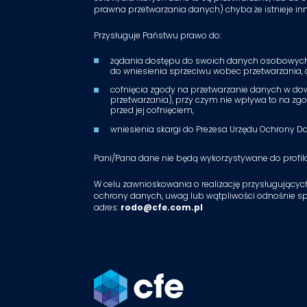
prawna przetwarzania danych) chyba że istnieje 
Przysługuje Państwu prawo do:
żądania dostępu do swoich danych osobowych, 
do wniesienia sprzeciwu wobec przetwarzania, 
cofnięcia zgody na przetwarzanie danych w d
przetwarzania), przy czym nie wpływa to na z
przed jej cofnięciem,
wniesienia skargi do Prezesa Urzędu Ochrony 
Pani/Pana dane nie będą wykorzystywane do profi
W celu zawnioskowania o realizację przysługującyc
ochrony danych, uwag lub wątpliwości odnośnie s
adres:
rodo@cfe.com.pl