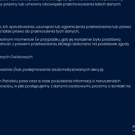
inny prawny lub umowny obowiązek przechowywania takich danych.
ich sprostowania, usunięcia lub ograniczenia przetwarzania lub prawo
a także prawo do przenoszenia tych danych,
owolnym momencie (w przypadku, gdy jej wyrażenie było podstawą
godność z prawem przetwarzania, którego dokonano na podstawie zgody
Danych Osobowych.
lowania i/lub podejmowania zautomatyzowanych decyzji.
h Państwu praw oraz w razie pozyskania informacji o naruszeniach
posobu, w jaki postępujemy z danymi osobowymi, prosimy o kontakt na
P