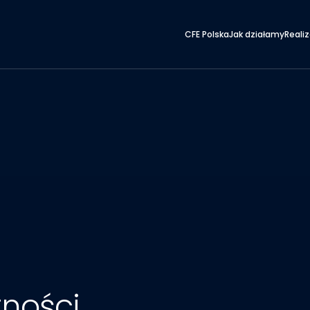
CFE Polska
Jak działamy
Reali
tności