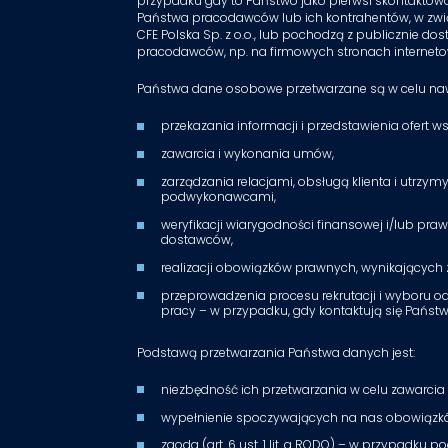
przypadku gdy to Państwo jako pierwsi skontaktowal
Państwa pracodawców lub ich kontrahentów, w zw
CFE Polska Sp. z o.o., lub pochodzą z publicznie 
pracodawców, np. na firmowych stronach internet
Państwa dane osobowe przetwarzane są w celu nawi
przekazania informacji i przedstawienia ofert 
zawarcia i wykonania umów,
zarządzania relacjami, obsługą klienta i utrzy
podwykonawcami,
weryfikacji wiarygodności finansowej i/lub pr
dostawców,
realizacji obowiązków prawnych, wynikających
przeprowadzenia procesu rekrutacji i wyboru o
pracy – w przypadku, gdy kontaktują się Państwo
Podstawą przetwarzania Państwa danych jest:
niezbędność ich przetwarzania w celu zawarcia i 
wypełnienie spoczywających na nas obowiązków p
zgoda (art. 6 ust. 1 lit. a RODO) – w przypad