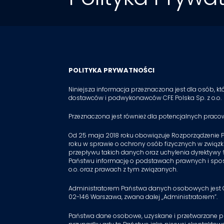
POLITYKA PRYWATNOŚCI
Niniejsza informacja przeznaczona jest dla osób, k
dostawców i podwykonawców CFE Polska Sp. z o.o.
Przeznaczona jest również dla potencjalnych pracown
Od 25 maja 2018 roku obowiązuje
Rozporządzenie Pa
roku w sprawie o ochrony osób fizycznych w zwią
przepływu takich danych oraz uchylenia dyrektywy
Państwu informację o podstawach prawnych i spos
o.o. oraz prawach z tym związanych.
Administratorem Państwa danych osobowych jest CFE
02-146 Warszawa, zwana dalej „Administratorem”.
Państwa dane osobowe, uzyskane i przetwarzane prz