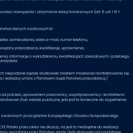
aci nawiązania i utrzymania relacji biznesowych (art. 6 ust. 1 lit. f
e Państwa danych osobowych to:
 adres zamieszkania, adres e-mail, numer telefonu,
wiązany pracodawca, kwalifikacje, uprawnienia,
dzenia, informacje o wykształceniu, kwalifikacjach zawodowych i przebiegu
kandydata.
ich niepodanie będzie skutkowało brakiem możliwości kontaktowania się
 i realizacji umów z Państwem bądź Państwa pracodawcą /
i od potrzeb, upoważnieni pracownicy, współpracownicy i kontrahenci
 państwowe i/lub władze publiczne, jeśli jest to konieczne do wypełnienia
nych osobowych poza granice Europejskiego Obszaru Gospodarczego.
lska przez okres nie dłuższy, niż jest to niezbędne do realizacji
 czasu wycofania przez Państwa zgody (jeśli stanowiła ona podstawę