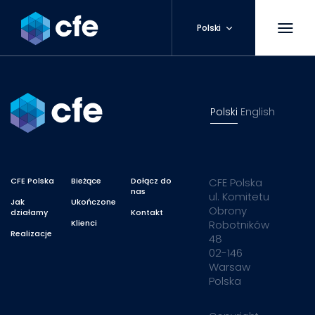
Polski
Polski
English
CFE Polska
Bieżące
Dołącz do
CFE Polska
nas
ul. Komitetu
Jak
Ukończone
Obrony
działamy
Kontakt
Klienci
Robotników
Realizacje
48
02-146
Warsaw
Polska