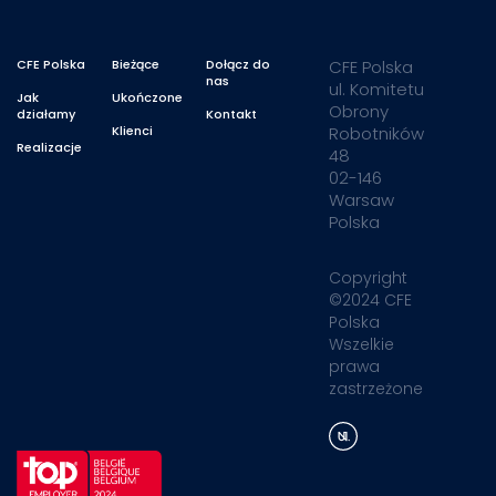
CFE Polska
Bieżące
Dołącz do
CFE Polska
nas
ul. Komitetu
Jak
Ukończone
Obrony
działamy
Kontakt
Klienci
Robotników
Realizacje
48
02-146
Warsaw
Polska
Copyright
©2024 CFE
Polska
Wszelkie
prawa
zastrzeżone