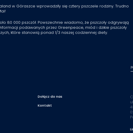
aland w Góraszce wprowadziły się cztery pszczele rodziny. Trudno
ai!
ło 80 000 pszczół. Powszechnie wiadomo, że pszczoły odgrywają
nformacji podawanych przez Greenpeace, miód i dzikie pszczoły
ych, które stanowią ponad 1/3 naszej codziennej diety.
P
Dołącz do nas
C
u
Kontakt
4
0
P
L