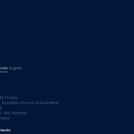
olski
English
FE Polska
l. Komitetu Obrony Robotników
8
2-146 Warsaw
olska
inkedin