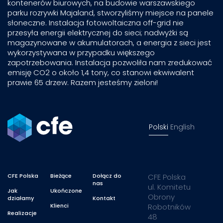
kontenerów biurowych, na budowie warszawskiego
parku rozrywki Majaland, stworzyliśmy miejsce na panele
słoneczne. Instalacja fotowoltaiczna off-grid nie
przesyła energii elektrycznej do sieci; nadwyżki są
magazynowane w akumulatorach, a energia z sieci jest
wykorzystywana w przypadku większego
zapotrzebowania. Instalacja pozwoliła nam zredukować
emisję CO2 o około 1,4 tony, co stanowi ekwiwalent
prawie 65 drzew. Razem jesteśmy zieloni!
Polski
English
CFE Polska
Bieżące
Dołącz do
CFE Polska
nas
ul. Komitetu
Jak
Ukończone
Obrony
działamy
Kontakt
Klienci
Robotników
Realizacje
48