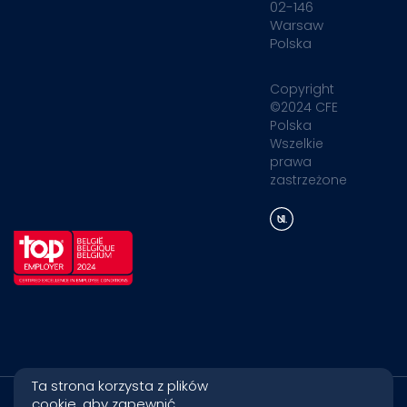
02-146
Warsaw
Polska
Copyright
©2024 CFE
Polska
Wszelkie
prawa
zastrzeżone
Ta strona korzysta z plików
cookie, aby zapewnić