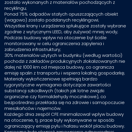
zostało wykonanych z materiałów pochodzących z
recyklingu;
Ponad 75% odpadów stałych opuszczających obiekt
(wagowo) zostało poddanych recyklingowi;
Wszystkie krany i urządzenia spłukujące zostały wybrane
zgodnie z wytycznymi LEED, aby zużywać mniej wody;
Podczas budowy wpływ na otoczenie był ściśle
monitorowany w celu ograniczenia zapylenia i
zabrudzenia infrastruktury;
30% materiałów użytych w budynku (według wartości)
pochodzi z zakładów produkcyjnych zlokalizowanych nie
dalej niż 1000 km od miejsca budowy, co ogranicza
emisję spalin z transportu i wspiera lokalną gospodarkę;
Materiały wykończeniowe spełniają bardzo
rygorystyczne wymagania dotyczące zawartości
substancji szkodliwych (takich jak lotne związki
organiczne czy formaldehydy mocznikowe), co
bezpośrednio przekłada się na zdrowie i samopoczucie
mieszkańców i najemców.
Każdego dnia zespół CFE minimalizował wpływ budowy
na otoczenie, tj. prace były wykonywane w sposób
ograniczający emisję pyłu i hałasu wokół placu budowy.
Konieczne było również zapewnienie odpowiedniej