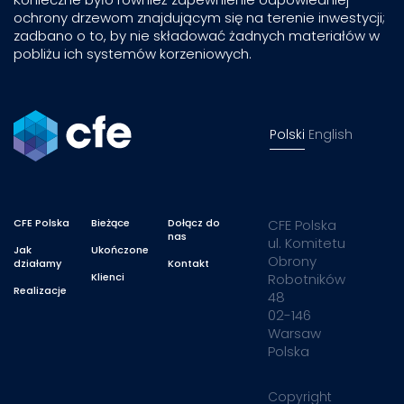
ochrony drzewom znajdującym się na terenie inwestycji;
zadbano o to, by nie składować żadnych materiałów w
pobliżu ich systemów korzeniowych.
Polski
English
CFE Polska
Bieżące
Dołącz do
CFE Polska
nas
ul. Komitetu
Jak
Ukończone
Obrony
działamy
Kontakt
Klienci
Robotników
Realizacje
48
02-146
Warsaw
Polska
Copyright