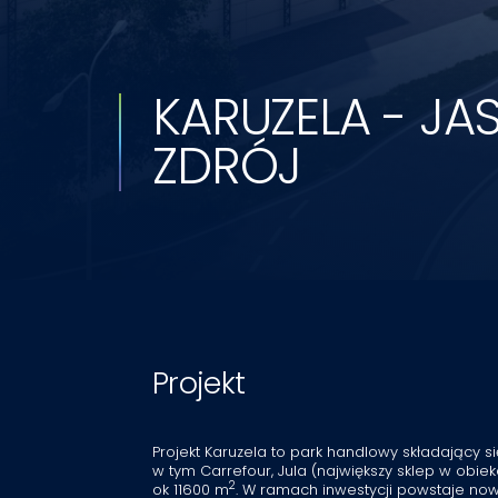
KARUZELA - JAS
ZDRÓJ
Projekt
Projekt Karuzela to park handlowy składający 
w tym Carrefour, Jula (największy sklep w obie
2
ok 11600 m
. W ramach inwestycji powstaje no