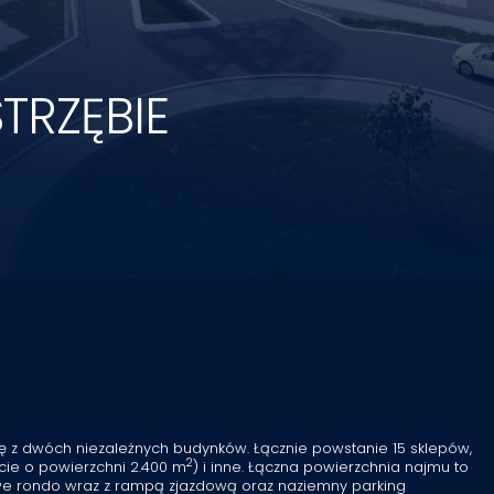
TRZĘBIE
się z dwóch niezależnych budynków. Łącznie powstanie 15 sklepów,
2
kcie o powierzchni 2.400 m
) i inne. Łączna powierzchnia najmu to
we rondo wraz z rampą zjazdową oraz naziemny parking