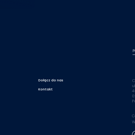
P
Dołącz do nas
C
u
Kontakt
4
0
P
C
W