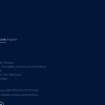
olski
English
FE Polska
l. Komitetu Obrony Robotników
8
2-146 Warsaw
olska
opyright ©2024 CFE Polska
szelkie prawa zastrzeżone